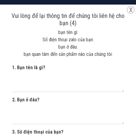
x
Vui lòng để lại thông tin để chúng tôi liên hệ cho
bạn (4)
Tra cứu đơn hàng
Tìm kiếm
So sánh
Yêu thích
bạn tên gì:
Giỏ hàng
Tài khoản
Số điện thoại zalo của bạn:
bạn ở đâu:
bạn quan tâm đến sản phẩm nào của chúng tôi:
1. Bạn tên là gì?
2. Bạn ở đâu?
SƠN ĐÁ HẠT TỰ
NHIÊN
3. Số điện thoại của bạn?