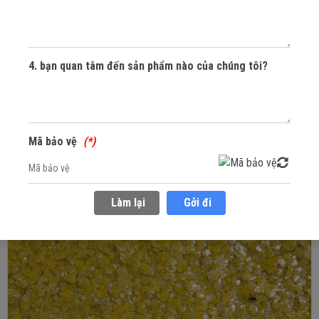
Mang đến những mẫu sơn đá hạt tự nhiên
100% và dịch vụ thi công trọn gói chất lượng
4. bạn quan tâm đến sản phẩm nào của chúng tôi?
nhất Việt Nam
MUA SẮM NGAY
Mã bảo vệ
Làm lại
Gởi đi