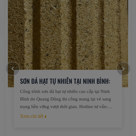
SƠN ĐÁ HẠT TỰ NHIÊN TẠI NINH BÌNH:
ĐẲNG CẤP THƯỢNG LƯU TỪ QUANG
Công trình sơn đá hạt tự nhiên cao cấp tại Ninh
Bình do Quang Dũng thi công mang lại vẻ sang
DŨNG
trọng bền vững vượt thời gian. Hotline tư vấn:
0794753133.
Xem chi tiết