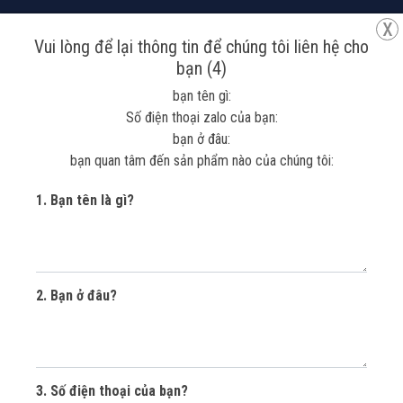
x
Vui lòng để lại thông tin để chúng tôi liên hệ cho
bạn (4)
Tra cứu đơn hàng
Tìm kiếm
So sánh
Yêu thích
bạn tên gì:
Giỏ hàng
Tài khoản
Số điện thoại zalo của bạn:
bạn ở đâu:
bạn quan tâm đến sản phẩm nào của chúng tôi:
1. Bạn tên là gì?
2. Bạn ở đâu?
SƠN ĐÁ HẠT TỰ
NHIÊN
3. Số điện thoại của bạn?