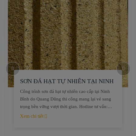
SƠN ĐÁ HẠT TỰ NHIÊN TẠI NINH
BÌNH: ĐẲNG CẤP THƯỢNG LƯU
Công trình sơn đá hạt tự nhiên cao cấp tại Ninh
Bình do Quang Dũng thi công mang lại vẻ sang
TỪ QUANG DŨNG
trọng bền vững vượt thời gian. Hotline tư vấn:
0794753133.
Xem chi tiết