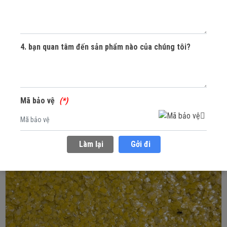
Mang đến những mẫu sơn đá hạt tự nhiên
100% và dịch vụ thi công trọn gói chất lượng
4. bạn quan tâm đến sản phẩm nào của chúng tôi?
nhất Việt Nam
MUA SẮM NGAY
Mã bảo vệ
Làm lại
Gởi đi